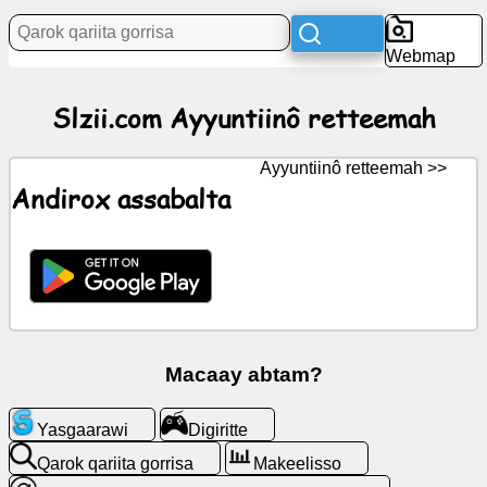
Xaagu
Webmap
currik
Slzii.com Ayyuntiinô retteemah
tan
muucitte
Ayyuntiinô retteemah >>
WalalGPT
Andirox assabalta
Wiki
angaarawitte
Digiritte
Macaay abtam?
Qarok
Yasgaarawi
Digiritte
qariita
gorrisa
Qarok qariita gorrisa
Makeelisso