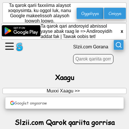
Ta qarok qarii faxxiima alaysot
xoqoysimta. ku oggol luk, nanu
Oggoliyya
Ciniyya
Google makeelissoh alaysoh
loowoh loowo.
Gali
Ta qarok qari andoroyid abnissol
Hadala
yayse abak raag le =>
Andirooyidih
x
addat fak
|
Tawak oobis tet!
Butta
Slzii.com Gorana
Bicis
Maasayyooyi
Xaagu
Ajenxa
Muxxi Xaagu >>
Sabhalaala
Googlet ongoorow
Ayyuntiinô
Slzii.com Qarok qariita gorrisa
retteemah