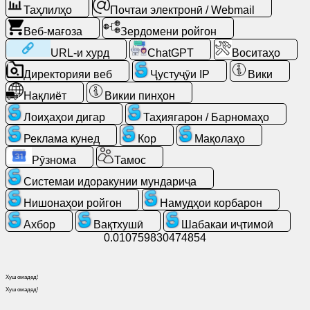
Таҳлилҳо
Почтаи электронӣ / Webmail
Почтаи
электронӣ
Веб-мағоза
Зердомени ройгон
/
URL-и хурд
ChatGPT
Воситаҳо
Webmail
Директорияи веб
Ҷустуҷӯи IP
Вики
Таҳлилҳо
Нақлиёт
Викии пинҳон
Лоиҳаҳои дигар
Таҳиягарон / Барномаҳо
Веб-
Реклама кунед
Кор
Мақолаҳо
мағоза
Рӯзнома
Тамос
Таҳиягарон
Системаи идоракунии мундариҷа
/
Нишонаҳои ройгон
Намудҳои корбарон
Барномаҳо
Ахбор
Вақтхушӣ
Шабакаи иҷтимоӣ
0.010759830474854
Воситаҳо
Хуш омадед!
Кор
Хуш омадед!