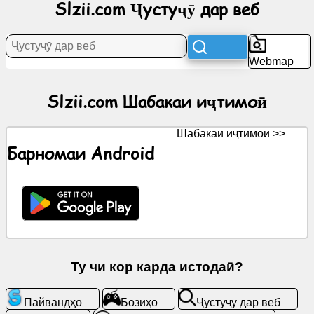
Slzii.com Ҷустуҷӯ дар веб
Ахбор
Webmap
Нишонаҳои
ройгон
Slzii.com Шабакаи иҷтимоӣ
ChatGPT
Шабакаи иҷтимоӣ >>
Барномаи Android
Вики
Тамос
Бозиҳо
Ту чи кор карда истодаӣ?
Ҷустуҷӯ
дар
веб
Пайвандҳо
Бозиҳо
Ҷустуҷӯ дар веб