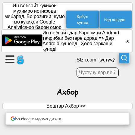
Ин вебсайт кукиҳои
муҳимро истифода
Қабул
мебарад. Бо розигии шумо
Рад кардан
мо кукиҳои Google
кунед
Саҳифа
Analytics-ро барои омор
эҷод
ҷойгир мекунем.
Ин вебсайт дар барномаи Android
кунед
таҷрибаи беҳтаре дорад =>
Дар
x
Android кушоед
|
Ҳоло зеркашӣ
кунед!
Эҷоди
гурӯҳ
Slzii.com Ҷустуҷӯ
Мақолаҳо
Ахбор
Рӯзнома
Бештар Ахбор >>
Вақтхушӣ
Бо Google идома диҳед
Шабакаи
иҷтимоӣ