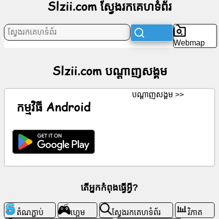
Slzii.com ស្វែងរកគេហទំព័រ
ប​
ណ្តា​
ញ​
Webmap
សង្គម
Slzii.com ប​ណ្តា​ញ​សង្គម
ព័ត៌មាន
ប​ណ្តា​ញ​សង្គម >>
រូប
កម្មវិធី Android
តំណាង
ឥត
គិត
ថ្លៃ
ChatGPT
តើអ្នកកំពុងធ្វើអ្វី?
វីគី
តំណភ្ជាប់
ហ្គេម
ស្វែងរកគេហទំព័រ
វិភាគ
ទំនាក់