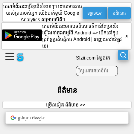
គេហទំព័រនេះប្រើខូឃីសំខាន់ៗ។ ដោយមានការ
ទទួលយក
បដិសេធ
យល់ព្រមរបស់អ្នក យើងដាក់ខូឃី Google
Analytics សម្រាប់ស្ថិតិ។
បង្កើត
គេហទំព័រនេះមានបទពិសោធន៍កាន់តែប្រសើរ
ឡើងនៅក្នុងកម្មវិធី Android =>
បើកនៅក្នុង
ទំព័រ
x
ប្រព័ន្ធប្រតិបត្តិការ Android
|
ទាញយកវាឥឡូវ
មួយ។
នេះ!
បង្កើត
Slzii.com ស្វែងរក
ក្រុម
អត្ថបទ
ព័ត៌មាន
របៀប
ច្រើនទៀត ព័ត៌មាន >>
វារៈ
បន្តជាមួយ Google
ការ
កំសាន្ត