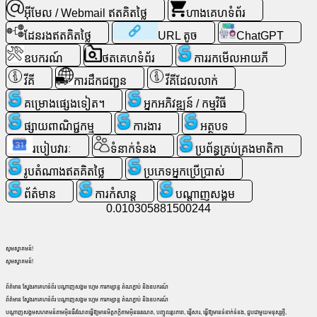
ទំនង
អ៊ីមែល / Webmail ឥតគិតថ្លៃ
ហាងគេហទំព័រ
ដែនរងឥតគិតថ្លៃ
URL តូច
ChatGPT
ហ្គេម
ឧបករណ៍
ថតគេហទំព័រ
ការរកមើលអាយភី
ស្វែងរក
វីគី
ការដឹកជញ្ជូន
វីគីដែលលាក់
គេហទំព័រ
គម្រោងផ្សេងទៀត។
អ្នកអភិវឌ្ឍន៍ / កម្មវិធី
ផ្សាយពាណិជ្ជកម្ម
ការងារ
អត្ថបទ
អ៊ីមែល
/
របៀបវារៈ
ទំនាក់ទំនង
ប្រព័ន្ធគ្រប់គ្រងមាតិកា
Webmail
រូបតំណាងឥតគិតថ្លៃ
ប្រភេទអ្នកប្រើប្រាស់
ឥត
គិត
ព័ត៌មាន
ការកំសាន្ត
ប​ណ្តា​ញ​សង្គម
ថ្លៃ
0.010305881500244
វិភាគ
សូមស្វាគមន៍!
សូមស្វាគមន៍!
ហាង
ព័ត៌មាន ស្វែងរកគេហទំព័រ បណ្តាញសង្គម ហ្គេម ការកម្សាន្ត តំណភ្ជាប់ និងឧបករណ៍
គេហទំព័រ
ព័ត៌មាន ស្វែងរកគេហទំព័រ បណ្តាញសង្គម ហ្គេម ការកម្សាន្ត តំណភ្ជាប់ និងឧបករណ៍
បណ្តាញសង្គមសហគមន៍តាមអ៊ិនធឺរណែតធ្វើឱ្យមានមិត្តភក្តិតាមអ៊ិនធរណេត, បញ្ចូលរូបភាព, ផ្ញើសារ, ធ្វើឱ្យមានទំនាក់ទំនង, ជួបជាមួយមនុស្សថ្មី,