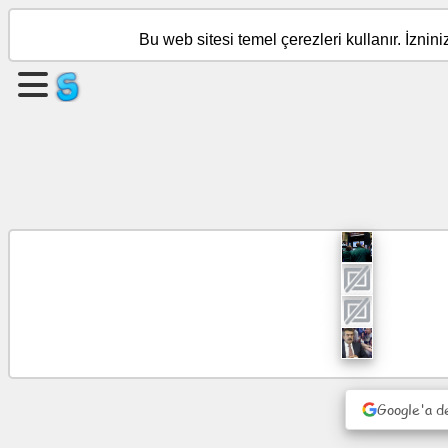
Bu web sitesi temel çerezleri kullanır. İznin
Sayfa
oluştur
Grup
oluştur
Nesne
Gündem
Eğlence
Sosyal
Google'a d
ağ