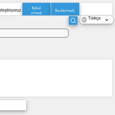
Kabul
Reddetmek
leştiriyoruz.
etmek
Türkçe