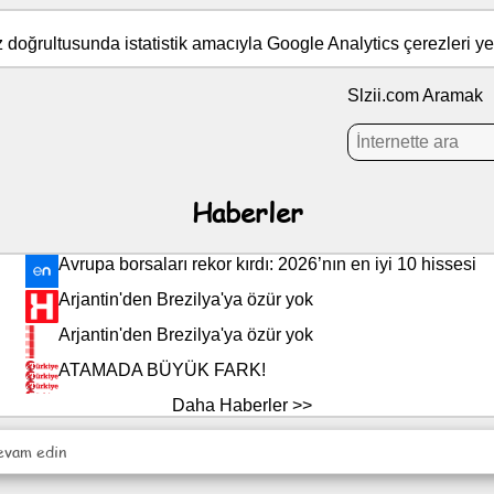
iz doğrultusunda istatistik amacıyla Google Analytics çerezleri yer
Slzii.com Aramak
Haberler
Avrupa borsaları rekor kırdı: 2026’nın en iyi 10 hissesi
Arjantin'den Brezilya'ya özür yok
Arjantin'den Brezilya'ya özür yok
ATAMADA BÜYÜK FARK!
Daha Haberler >>
evam edin