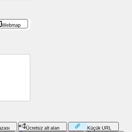
Webmap
azası
Ücretsiz alt alan
Küçük URL