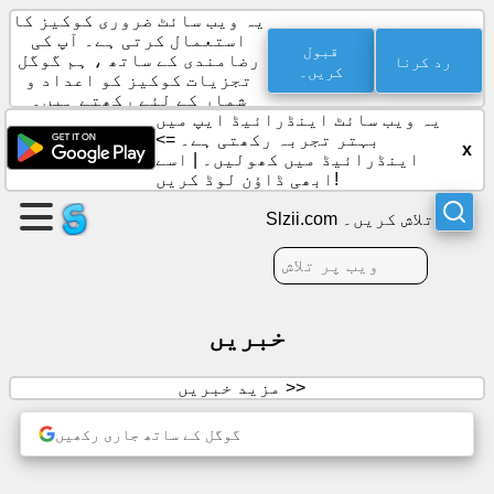
یہ ویب سائٹ ضروری کوکیز کا
استعمال کرتی ہے۔ آپ کی
قبول
رد کرنا
رضامندی کے ساتھ ، ہم گوگل
کریں۔
تجزیات کوکیز کو اعداد و
ایک
شمار کے لئے رکھتے ہیں۔
صفحہ
یہ ویب سائٹ اینڈرائیڈ ایپ میں
بنائیں
بہتر تجربہ رکھتی ہے۔ =>
x
اینڈرائیڈ میں کھولیں۔
|
اسے
ابھی ڈاؤن لوڈ کریں!
گروپ
بنائیں
Slzii.com تلاش کریں۔
مضامین
خبریں
ایجنڈا
مزید خبریں >>
تفریح
گوگل کے ساتھ جاری رکھیں
سماجی
رابطے