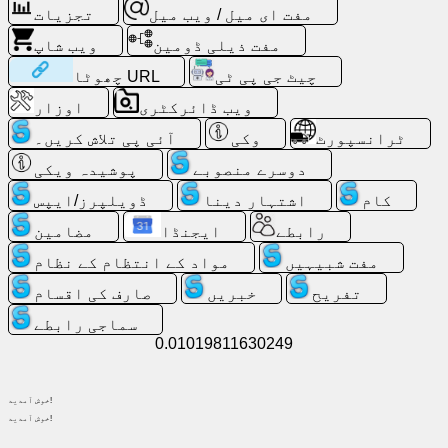
مفت ای میل / ویب میل
تجزیات
پر
تلاش
مفت ذیلی ڈومین
ویب شاپ
چیٹ جی پی ٹی
چھوٹا URL
مفت
ویب ڈائرکٹری
اوزار
ای
میل
ٹرانسپورٹ
وکی
آئی پی تلاش کریں۔
/
دوسرے منصوبے
پوشیدہ ویکی
ویب
میل
کام
اشتہار دینا
ڈویلپرز/ایپس
رابطے
ایجنڈا
مضامین
تجزیات
مفت شبیہیں
مواد کے انتظام کے نظام
تفریح
خبریں
صارف کی اقسام
ویب
شاپ
سماجی رابطے
0.01019811630249
ڈویلپرز/
ایپس
خوش آمدید!
خوش آمدید!
اوزار