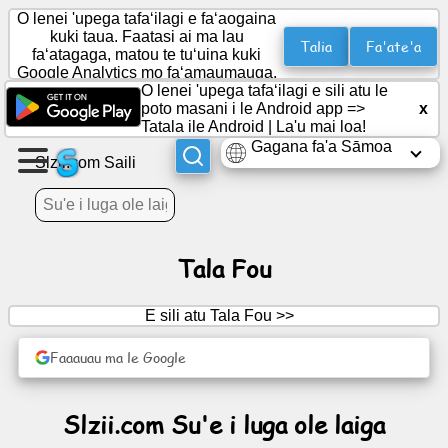
O lenei 'upega tafaʻilagi e faʻaogaina
kuki taua. Faatasi ai ma lau
Talia
Fa'ate'a
faʻatagaga, matou te tuʻuina kuki
Google Analytics mo faʻamaumauga.
Fausia
O lenei 'upega tafaʻilagi e sili atu le
se
poto masani i le Android app =>
x
itulau
Tatala ile Android
|
La'u mai loa!
Gagana fa'a Sāmoa
Slzii.com Saili
Fausia
vaega
Tala Fou
Mataupu
E sili atu Tala Fou >>
Fuafuaga
Faaauau ma le Google
Fa'afiafiaga
Slzii.com Su'e i luga ole laiga
Social
Network