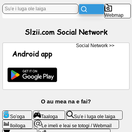
Webmap
Tala
Fou
Slzii.com Social Network
Ata
fua
Social Network >>
Android app
ChatGPT
Wiki
Feso'ota'iga
O au mea na e fai?
Taaloga
So'oga
Taaloga
Su'e i luga ole laiga
Su'e
i
Iloiloga
Le imeli e leai se totogi / Webmail
luga