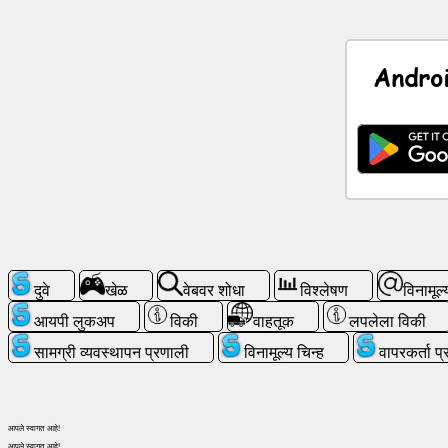
सोशल
नेटवर्क
Andro
बातम्या
विनामूल्य
चिन्ह
चॅटजीपीटी
विकी
दुवे
खेळ
वेबवर शोधा
विश्लेषण
विनामूल्
संपर्क
आयपी लुकअप
विकी
वाहतूक
लपलेला विकी
सामग्री व्यवस्थापन प्रणाली
विनामूल्य चिन्ह
वापरकर्ता प
खेळ
वेबवर
आपले स्वागत आहे!
शोधा
आपले स्वागत आहे!