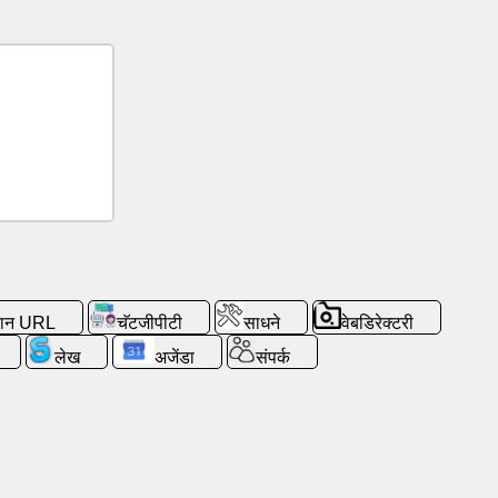
ान URL
चॅटजीपीटी
साधने
वेबडिरेक्टरी
लेख
अजेंडा
संपर्क