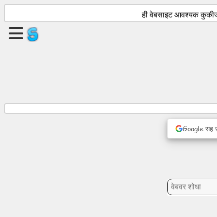
ही वेबसाइट आवश्यक कुकीज 
एक
पृष्ठ
तयार
करा
गट
तयार
करा
Google सह सु
लेख
अजेंडा
मनोरंजन