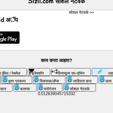
Slzii.com सोशल नेटवर्क
सोशल नेटवर्क >>
id अॅप
काय करत आहात?
य ईमेल / वेबमेल
वेबशॉप
विनामूल्य उप-डोमेन
लह
इतर प्रकल्प
विकसक/ॲप्स
जाहिरात करा
काम
्रकार
बातम्या
मनोरंजन
सोशल नेटवर्क
0.012639045715332