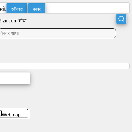
स्वीकारा
नकार
वतो.
Slzii.com शोधा
Webmap