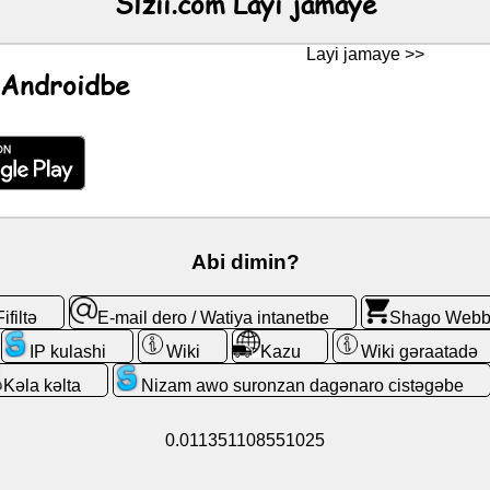
Slzii.com Layi jamaye
Layi jamaye >>
 Androidbe
Abi dimin?
Fifiltə
E-mail dero / Watiya intanetbe
Shago Web
IP kulashi
Wiki
Kazu
Wiki gəraatadə
Kǝla kǝlta
Nizam awo suronzan dagǝnaro cistǝgǝbe
0.011351108551025