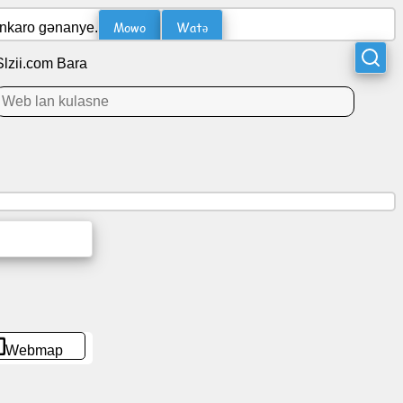
Mowo
Watə
ankaro gənanye.
Slzii.com Bara
Webmap