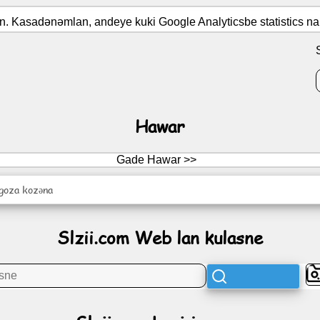
tin. Kasadənəmlan, andeye kuki Google Analyticsbe statistics n
Hawar
Gade Hawar >>
 goza kozəna
Slzii.com Web lan kulasne