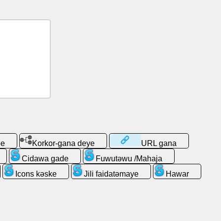
be
Korkor-gana deye
URL gana
Cidawa gade
Fuwutəwu /Mahaja
Icons kəske
Jili faidatǝmaye
Hawar