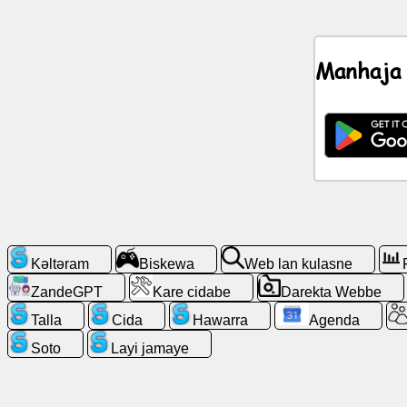
Hawar
Manhaja
Icons
kəske
ZandeGPT
Wiki
Kǝla
kǝlta
Kǝltǝram
Biskewa
Web lan kulasne
ZandeGPT
Kare cidabe
Darekta Webbe
Biskewa
Talla
Cida
Hawarra
Agenda
Web
Soto
Layi jamaye
lan
kulasne