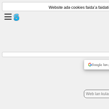
Website adə cookies faida’a faida
Warak
kunkunne
Karapka
kunkunne
Hawarra
Google lan
Agenda
Soto
Layi
jamaye