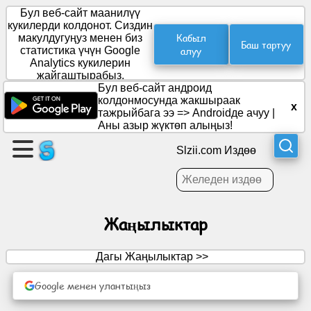
Бул веб-сайт маанилүү
кукилерди колдонот. Сиздин
Кабыл
макулдугуңуз менен биз
Баш тартуу
статистика үчүн Google
алуу
Барак
Analytics кукилерин
түзүү
жайгаштырабыз.
Бул веб-сайт андроид
колдонмосунда жакшыраак
x
Топ
тажрыйбага ээ =>
Androidде ачуу
|
түзүү
Аны азыр жүктөп алыңыз!
Slzii.com Издөө
Макалалар
Күн
Жаңылыктар
тартиби
Дагы Жаңылыктар >>
Көңүл
ачуу
Google менен улантыңыз
Социалдык