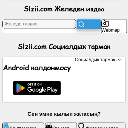
тармак
Slzii.com Желеден издөө
Жаңылыктар
Webmap
Акысыз
иконалар
Slzii.com Социалдык тармак
ChatGPT
Социалдык тармак >>
Android колдонмосу
Wiki
Байланыштар
Оюндар
Сен эмне кылып жатасың?
Желеден
издөө