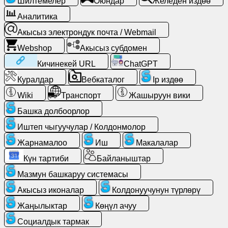
Шилтемелер
Оюндар
Желеден издөө
Акысыз
Аналитика
электрондук
Акысыз электрондук почта / Webmail
почта
/
Webshop
Акысыз субдомен
Webmail
Кичинекей URL
ChatGPT
Куралдар
Вебкаталог
Ip издөө
Аналитика
Wiki
Транспорт
Жашыруун вики
Webshop
Башка долбоорлор
Иштеп чыгуучулар / Колдонмолор
Иштеп
Жарнамалоо
Иш
Макалалар
чыгуучулар
/
Күн тартиби
Байланыштар
Колдонмолор
Мазмун башкаруу системасы
Акысыз иконалар
Колдонуучунун түрлөрү
Куралдар
Жаңылыктар
Көңүл ачуу
Иш
Социалдык тармак