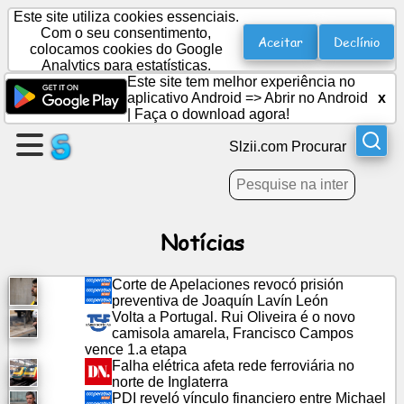
Este site utiliza cookies essenciais.
Com o seu consentimento,
Aceitar
Declínio
colocamos cookies do Google
Analytics para estatísticas.
Crie
Este site tem melhor experiência no
uma
aplicativo Android =>
Abrir no Android
x
página
|
Faça o download agora!
Slzii.com Procurar
Criar
grupo
Notícias
Artigos
Corte de Apelaciones revocó prisión
Agenda
preventiva de Joaquín Lavín León
Volta a Portugal. Rui Oliveira é o novo
camisola amarela, Francisco Campos
Entretenimento
vence 1.a etapa
Falha elétrica afeta rede ferroviária no
norte de Inglaterra
Rede
PDI reveló vínculo financiero entre Michael
social