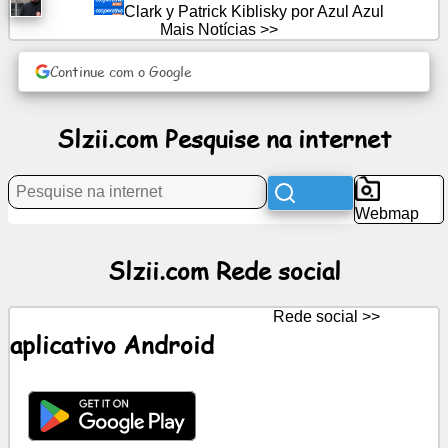
Clark y Patrick Kiblisky por Azul Azul
Mais Notícias >>
Notícias
Continue com o Google
Ícones
grátis
Slzii.com Pesquise na internet
ChatGPT
Webmap
Wiki
Slzii.com Rede social
Contatos
Rede social >>
jogos
aplicativo Android
Pesquise
na
internet