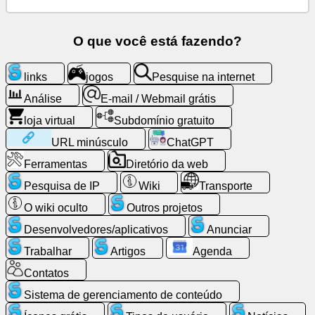
E-
mail
O que você está fazendo?
/
Webmail
grátis
links
jogos
Pesquise na internet
Análise
E-mail / Webmail grátis
Análise
loja virtual
Subdomínio gratuito
URL minúsculo
ChatGPT
loja
virtual
Ferramentas
Diretório da web
Pesquisa de IP
Wiki
Transporte
Desenvolvedores/aplicativos
O wiki oculto
Outros projetos
Desenvolvedores/aplicativos
Anunciar
Ferramentas
Trabalhar
Artigos
Agenda
Trabalhar
Contatos
Sistema de gerenciamento de conteúdo
Diretório