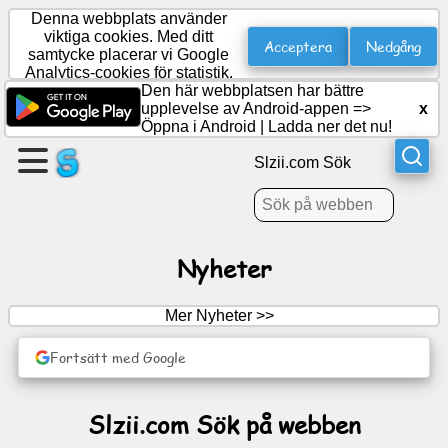
Denna webbplats använder
viktiga cookies. Med ditt
Acceptera
Nedgång
samtycke placerar vi Google
Analytics-cookies för statistik.
Skapa
Den här webbplatsen har bättre
en
upplevelse av Android-appen =>
x
sida
Öppna i Android
|
Ladda ner det nu!
Slzii.com Sök
Skapa
grupp
Nyheter
Artiklar
Mer Nyheter >>
Dagordning
Fortsätt med Google
Underhållning
Slzii.com Sök på webben
Socialt
nätverk