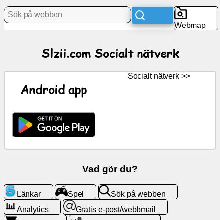
Webmap
Nyheter
Slzii.com Socialt nätverk
Gratis
ikoner
Socialt nätverk >>
ChatGPT
Android app
Wiki
Kontakter
Spel
Vad gör du?
Sök
Länkar
Spel
Sök på webben
på
webben
Analytics
Gratis e-post/webbmail